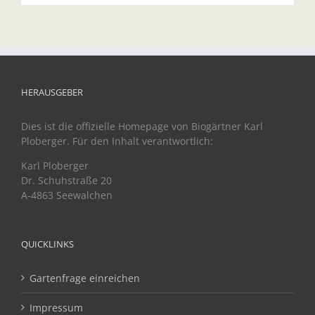
HERAUSGEBER
Dies ist die offizielle Homepage von Biogärtner Karl
Ploberger. Für den Inhalt verantwortlich:
Karl Ploberger
Dr. Schuhstraße 20
A-4863 Seewalchen
QUICKLINKS
Gartenfrage einreichen
Impressum