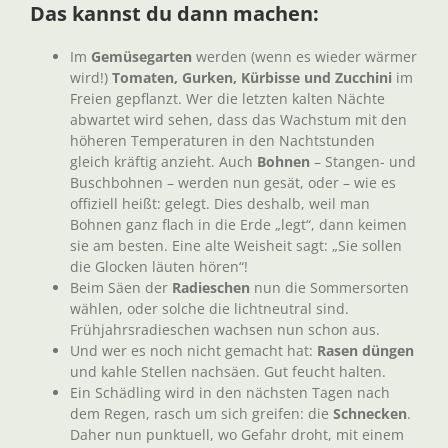
Das kannst du dann machen:
Im
Gemüsegarten
werden (wenn es wieder wärmer
wird!)
Tomaten, Gurken, Kürbisse und Zucchini
im
Freien gepflanzt. Wer die letzten kalten Nächte
abwartet wird sehen, dass das Wachstum mit den
höheren Temperaturen in den Nachtstunden
gleich kräftig anzieht. Auch
Bohnen
– Stangen- und
Buschbohnen – werden nun gesät, oder – wie es
offiziell heißt: gelegt. Dies deshalb, weil man
Bohnen ganz flach in die Erde „legt“, dann keimen
sie am besten. Eine alte Weisheit sagt: „Sie sollen
die Glocken läuten hören“!
Beim Säen der
Radieschen
nun die Sommersorten
wählen, oder solche die lichtneutral sind.
Frühjahrsradieschen wachsen nun schon aus.
Und wer es noch nicht gemacht hat:
Rasen düngen
und kahle Stellen nachsäen. Gut feucht halten.
Ein Schädling wird in den nächsten Tagen nach
dem Regen, rasch um sich greifen: die
Schnecken
.
Daher nun punktuell, wo Gefahr droht, mit einem