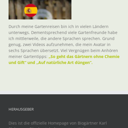
Durch meine Gartenreisen bin ich in vielen Ländern
unterwegs. Dementsprechend viele Gartenfreunde habe
ich mittlerweile, die andere Sprachen sprechen. Grund
genug, zwei Videos aufzunehmen, die mein Avatar in
sechs Sprachen übersetzt. Viel Vergnügen beim Anhören
meiner Gartentipps:
„So geht das Gärtnern ohne Chemie
und Gift“ und „Auf natürliche Art düngen“.
HERAUSGEBER
Dies ist die offizielle Homepage von Biogärtner Karl