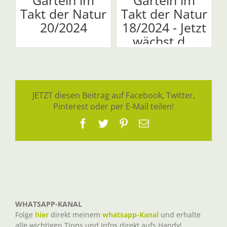
Garteln im
Garteln im
Takt der Natur
Takt der Natur
20/2024
18/2024 - Jetzt
wächst d...
JETZT diesen Beitrag auf Facebook, Twitter,
Pinterest oder per E-Mail teilen!
Facebook
Twitter
Pinterest
E-
Mail
WHATSAPP-KANAL
Folge
hier
direkt meinem
whatsapp-Kanal
und erhalte
alle wichtigen Tipps und Infos direkt aufs Handy!