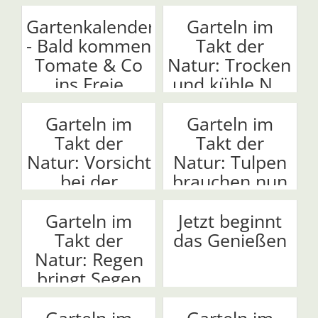
wiede...
kommt!
Gartenkalender
Garteln im
- Bald kommen
Takt der
Tomate & Co
Natur: Trockenhei
ins Freie
und kühle N...
Garteln im
Garteln im
Takt der
Takt der
Natur: Vorsicht
Natur: Tulpen
bei der
brauchen nun
Sommer...
Ruh...
Garteln im
Jetzt beginnt
Takt der
das Genießen
Natur: Regen
bringt Segen