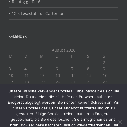
Richtig gießen!
12 x Lesestoff für Gartenfans
KALENDER
August 2026
M
D
M
D
F
S
S
1
2
3
4
5
6
7
8
9
10
11
12
13
14
15
16
17
18
19
20
21
22
23
24
25
26
27
28
29
30
Unsere Website verwendet Cookies. Dabei handelt es sich um
31
kleine Textdateien, die mit Hilfe des Browsers auf Ihrem
« Juli
Endgerät abgelegt werden. Sie richten keinen Schaden an. Wir
nutzen Cookies dazu, unser Angebot nutzerfreundlich zu
gestalten. Einige Cookies bleiben auf Ihrem Endgerät
gespeichert, bis Sie diese löschen. Sie ermöglichen es uns,
Ihren Browser beim nächsten Besuch wiederzuerkennen. Bei