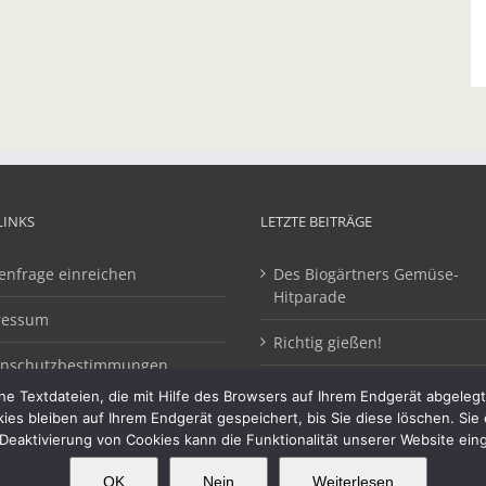
LINKS
LETZTE BEITRÄGE
enfrage einreichen
Des Biogärtners Gemüse-
Hitparade
ressum
Richtig gießen!
enschutzbestimmungen
12 x Lesestoff für Gartenfans
e Textdateien, die mit Hilfe des Browsers auf Ihrem Endgerät abgeleg
kies bleiben auf Ihrem Endgerät gespeichert, bis Sie diese löschen. Si
Deaktivierung von Cookies kann die Funktionalität unserer Website ein
OK
Nein
Weiterlesen
OK
This website uses cookies and third party services.