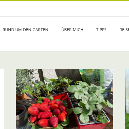
RUND UM DEN GARTEN
ÜBER MICH
TIPPS
REIS
Gartenkalender – Bald kommen
innt
Tomate & Co ins Freie
Gartenkalender