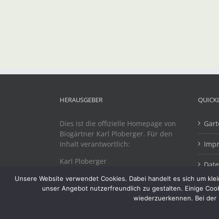
HERAUSGEBER
QUICK
Dies ist die offizielle Homepage von
Gart
Biogärtner Karl Ploberger. Für den
Inhalt verantwortlich:
Imp
Karl Ploberger
Dat
Dr. Schuhstraße 20
Unsere Website verwendet Cookies. Dabei handelt es sich um klein
A-4863 Seewalchen
unser Angebot nutzerfreundlich zu gestalten. Einige Coo
wiederzuerkennen. Bei der 