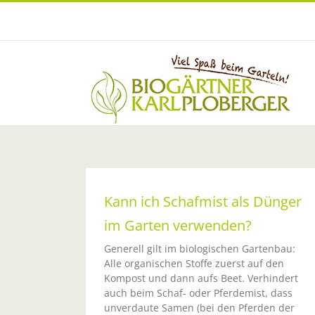
Zum
Inhalt
springen
Kann ich Schafmist als Dünger
im Garten verwenden?
Generell gilt im biologischen Gartenbau:
Alle organischen Stoffe zuerst auf den
Damit bald die Erdbeerernte beg
Kompost und dann aufs Beet. Verhindert
Aktuelle Infos
auch beim Schaf- oder Pferdemist, dass
unverdaute Samen (bei den Pferden der