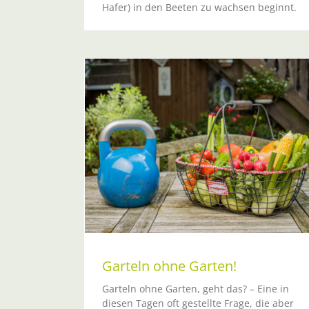
Hafer) in den Beeten zu wachsen beginnt.
rten!
Garteln ohne Garten!
Garteln ohne Garten, geht das? – Eine in
diesen Tagen oft gestellte Frage, die aber