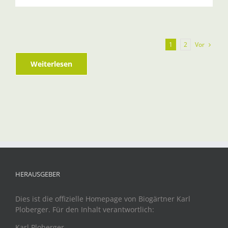
Vor
1
2
Weiterlesen
HERAUSGEBER
Dies ist die offizielle Homepage von Biogärtner Karl
Ploberger. Für den Inhalt verantwortlich:
Karl Ploberger