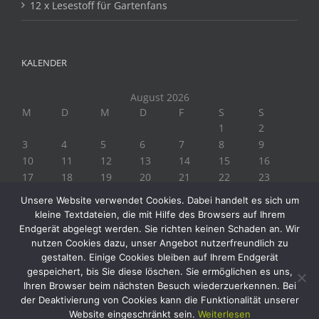
12 x Lesestoff für Gartenfans
KALENDER
August 2026
M
D
M
D
F
S
S
1
2
3
4
5
6
7
8
9
10
11
12
13
14
15
16
17
18
19
20
21
22
23
24
25
26
27
28
29
30
Unsere Website verwendet Cookies. Dabei handelt es sich um
31
kleine Textdateien, die mit Hilfe des Browsers auf Ihrem
« Juli
Endgerät abgelegt werden. Sie richten keinen Schaden an. Wir
nutzen Cookies dazu, unser Angebot nutzerfreundlich zu
gestalten. Einige Cookies bleiben auf Ihrem Endgerät
gespeichert, bis Sie diese löschen. Sie ermöglichen es uns,
Ihren Browser beim nächsten Besuch wiederzuerkennen. Bei
der Deaktivierung von Cookies kann die Funktionalität unserer
Website eingeschränkt sein.
Weiterlesen
Copyright 2019 Biogärtner Ploberger | Alle Rechte vorbehalten