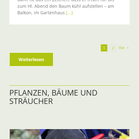
zum Hl. Abend den Baum kühl aufstellen – am
Balkon, im Gartenhaus
[...]
Vor
1
2
Weiterlesen
PFLANZEN, BÄUME UND
STRÄUCHER