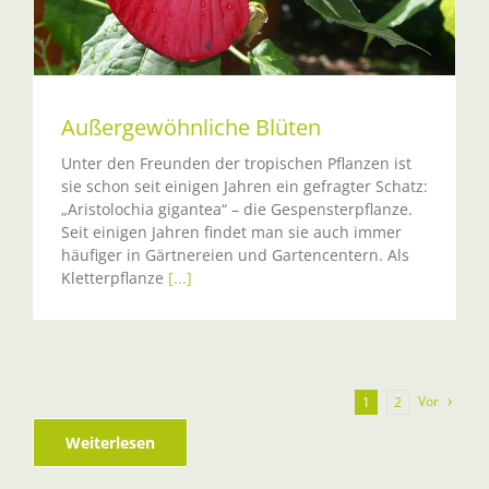
Außergewöhnliche Blüten
Unter den Freunden der tropischen Pflanzen ist
sie schon seit einigen Jahren ein gefragter Schatz:
„Aristolochia gigantea“ – die Gespensterpflanze.
Seit einigen Jahren findet man sie auch immer
häufiger in Gärtnereien und Gartencentern. Als
Kletterpflanze
[...]
Vor
1
2
Weiterlesen