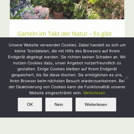
Garteln im Takt der Natur – Es gibt
immer mehr zu tun!
Unsere Website verwendet Cookies. Dabei handelt es sich um
kleine Textdateien, die mit Hilfe des Browsers auf Ihrem
Das Gartenjahr gewinnt an Fahrt. Immer mehr an
Endgerät abgelegt werden. Sie richten keinen Schaden an. Wir
Arbeiten können nun erledigt werden – auch
nutzen Cookies dazu, unser Angebot nutzerfreundlich zu
wenn sich die Nachttemperaturen nach wie vor
gestalten. Einige Cookies bleiben auf Ihrem Endgerät
in Grenzen halten. Hier eine Übersicht über die
gespeichert, bis Sie diese löschen. Sie ermöglichen es uns,
wichtigsten Tätigkeiten! Im Garten: Den
Ihren Browser beim nächsten Besuch wiederzuerkennen. Bei
Gehölzschnitt allmählich beenden, denn die
[...]
der Deaktivierung von Cookies kann die Funktionalität unserer
Website eingeschränkt sein.
Weiterlesen
This website uses cookies and third party
OK
Nein
Weiterlesen
OK
services.