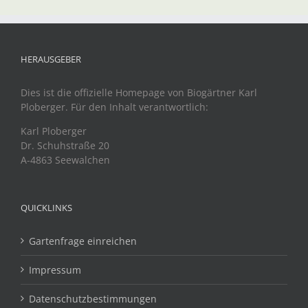
HERAUSGEBER
Dies ist die offizielle Homepage von Biogärtner Karl
Ploberger. Für den Inhalt verantwortlich:
Karl Ploberger
Dr. Schuhstraße 20
A-4863 Seewalchen
QUICKLINKS
Gartenfrage einreichen
Impressum
Datenschutzbestimmungen