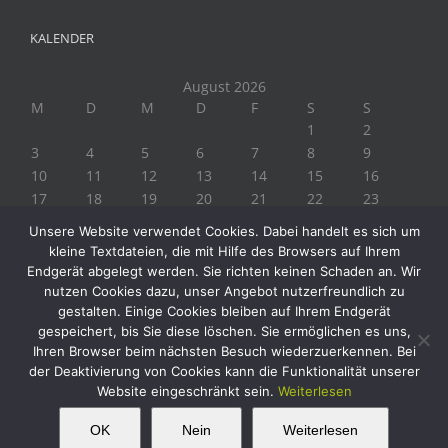
KALENDER
August 2026
M
D
M
D
F
S
S
1
2
3
4
5
6
7
8
9
10
11
12
13
14
15
16
17
18
19
20
21
22
23
24
25
26
27
28
29
30
Unsere Website verwendet Cookies. Dabei handelt es sich um
31
kleine Textdateien, die mit Hilfe des Browsers auf Ihrem
« Juli
Endgerät abgelegt werden. Sie richten keinen Schaden an. Wir
nutzen Cookies dazu, unser Angebot nutzerfreundlich zu
gestalten. Einige Cookies bleiben auf Ihrem Endgerät
gespeichert, bis Sie diese löschen. Sie ermöglichen es uns,
Ihren Browser beim nächsten Besuch wiederzuerkennen. Bei
der Deaktivierung von Cookies kann die Funktionalität unserer
Website eingeschränkt sein.
Weiterlesen
Copyright 2019 Biogärtner Ploberger | Alle Rechte vorbehalten
Facebook
Instagram
Twitter
YouTube
This website uses cookies and third party
OK
Nein
Weiterlesen
OK
services.