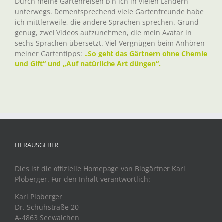
Durch meine Gartenreisen bin ich in vielen Ländern
unterwegs. Dementsprechend viele Gartenfreunde habe
ich mittlerweile, die andere Sprachen sprechen. Grund
genug, zwei Videos aufzunehmen, die mein Avatar in
sechs Sprachen übersetzt. Viel Vergnügen beim Anhören
meiner Gartentipps:
„So geht das Gärtnern ohne Chemie
und Gift“ und „Auf natürliche Art düngen“.
HERAUSGEBER
Dies ist die offizielle Homepage von Biogärtner Karl
Ploberger. Für den Inhalt verantwortlich:
Karl Ploberger
Dr. Schuhstraße 20
A-4863 Seewalchen