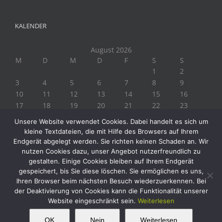
KALENDER
August 2026
M
D
M
D
F
S
S
1
2
3
4
5
6
7
8
9
10
11
12
13
14
15
16
17
18
19
20
21
22
23
24
25
26
27
28
29
30
Unsere Website verwendet Cookies. Dabei handelt es sich um
31
kleine Textdateien, die mit Hilfe des Browsers auf Ihrem
« Juli
Endgerät abgelegt werden. Sie richten keinen Schaden an. Wir
nutzen Cookies dazu, unser Angebot nutzerfreundlich zu
gestalten. Einige Cookies bleiben auf Ihrem Endgerät
gespeichert, bis Sie diese löschen. Sie ermöglichen es uns,
Ihren Browser beim nächsten Besuch wiederzuerkennen. Bei
der Deaktivierung von Cookies kann die Funktionalität unserer
Website eingeschränkt sein.
Weiterlesen
Copyright 2019 Biogärtner Ploberger | Alle Rechte vorbehalten
Facebook
Instagram
Twitter
YouTube
This website uses cookies and third party
OK
Nein
Weiterlesen