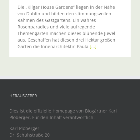
Die „Kilgar House Gardens“ liegen in der Nähe
von Dublin und bilden den stimmungsvollen
Rahmen des Gastgartens. Ein wahres
Rosenparadies und viele aufregende
Themengärten machen dieses blühende Juwel
aus. Geschaffen hat diesen drei Hektar großen
Garten die Innenarchitektin Paula
[...]
HERAUSGEBER
Dies ist die offizielle Homepage von Biogärtner Karl
Ploberger. Für den Inhalt verantwortlich:
Karl Ploberger
Dr. Schuhstraße 20