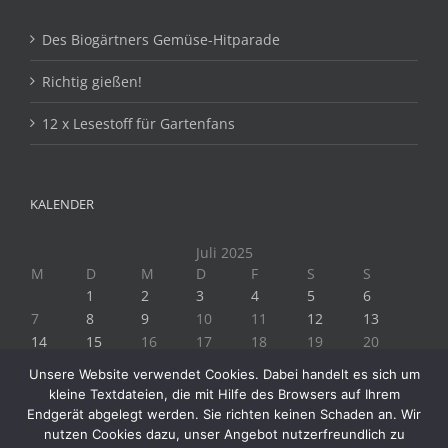
Des Biogärtners Gemüse-Hitparade
Richtig gießen!
12 x Lesestoff für Gartenfans
KALENDER
Juli 2025
M
D
M
D
F
S
S
1
2
3
4
5
6
7
8
9
10
11
12
13
14
15
16
17
18
19
20
21
22
23
24
25
26
27
Unsere Website verwendet Cookies. Dabei handelt es sich um
28
29
30
31
kleine Textdateien, die mit Hilfe des Browsers auf Ihrem
« Juni
Aug. »
Endgerät abgelegt werden. Sie richten keinen Schaden an. Wir
nutzen Cookies dazu, unser Angebot nutzerfreundlich zu