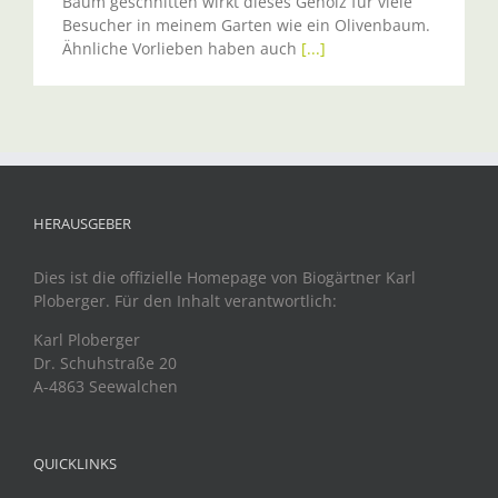
Baum geschnitten wirkt dieses Gehölz für viele
Besucher in meinem Garten wie ein Olivenbaum.
Ähnliche Vorlieben haben auch
[...]
HERAUSGEBER
Dies ist die offizielle Homepage von Biogärtner Karl
Ploberger. Für den Inhalt verantwortlich:
Karl Ploberger
Dr. Schuhstraße 20
A-4863 Seewalchen
QUICKLINKS