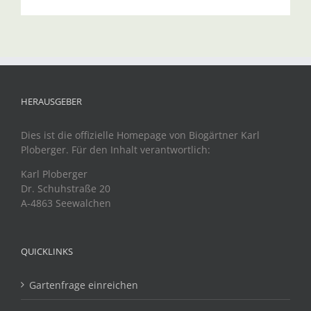
HERAUSGEBER
Dies ist die offizielle Homepage von Biogärtner Karl
Ploberger. Für den Inhalt verantwortlich:
Karl Ploberger
Dr. Schuhstraße 20
A-4863 Seewalchen
QUICKLINKS
Gartenfrage einreichen