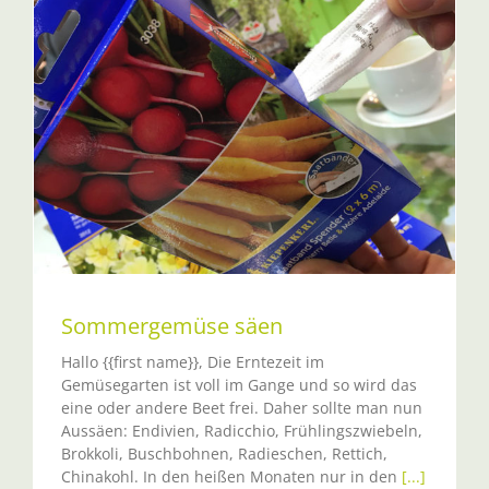
Sommergemüse säen
Hallo {{first name}}, Die Erntezeit im
Gemüsegarten ist voll im Gange und so wird das
eine oder andere Beet frei. Daher sollte man nun
Aussäen: Endivien, Radicchio, Frühlingszwiebeln,
Brokkoli, Buschbohnen, Radieschen, Rettich,
Chinakohl. In den heißen Monaten nur in den
[...]