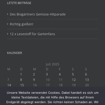
LETZTE BEITRÄGE
Des Biogärtners Gemüse-Hitparade
Richtig gießen!
12 x Lesestoff für Gartenfans
KALENDER
Juli 2025
M
D
M
D
F
S
S
1
2
3
4
5
6
7
8
9
10
11
12
13
14
15
16
17
18
19
20
21
22
23
24
25
26
27
Unsere Website verwendet Cookies. Dabei handelt es sich um
28
29
30
31
kleine Textdateien, die mit Hilfe des Browsers auf Ihrem
« Juni
Aug. »
Endgerät abgelegt werden. Sie richten keinen Schaden an. Wir