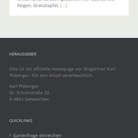
Feigen, Granatapfel,
[...]
HERAUSGEBER
Dies ist die offizielle Homepage von Biogärtner Karl
Ploberger. Für den Inhalt verantwortlich:
Karl Ploberger
Dr. Schuhstraße 20
A-4863 Seewalchen
QUICKLINKS
Gartenfrage einreichen