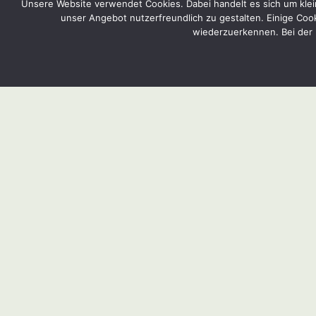
Unsere Website verwendet Cookies. Dabei handelt es sich um klein
unser Angebot nutzerfreundlich zu gestalten. Einige Coo
wiederzuerkennen. Bei der 
Sommerfragen
Täglich an die 30 Mails und sogar
dutzende Briefe erreichen mich Tag für
Tag. Die häufigsten Fragen der letzten
Tage habe ich hier zusammengefasst.
Garteln im Takt der Natur
11/2012
Die Natur überschlägt sich wieder einmal
– kaum waren wir noch im Vorfrühling
(Blüte des Schneeglöckchens), beginnt in