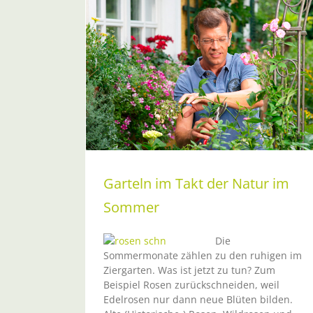
 Natur im
Garteln im Takt der Natur im
Sommer
Die
Sommermonate zählen zu den ruhigen im
Ziergarten. Was ist jetzt zu tun? Zum
Beispiel Rosen zurückschneiden, weil
Edelrosen nur dann neue Blüten bilden.
Garteln im Takt der Natur 27/20