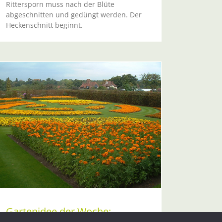
Rittersporn muss nach der Blüte
abgeschnitten und gedüngt werden. Der
Heckenschnitt beginnt.
Gartenidee der Woche: