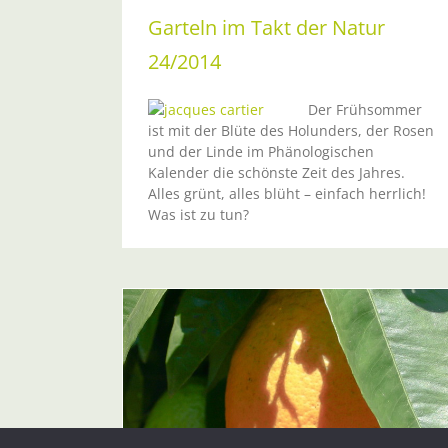
Garteln im Takt der Natur
24/2014
Der Frühsommer
Aus dem Gartenkalender: Was je
ist mit der Blüte des Holunders, der Rosen
wichtig ist
und der Linde im Phänologischen
Sommer
Kalender die schönste Zeit des Jahres.
Alles grünt, alles blüht – einfach herrlich!
Was ist zu tun?
en