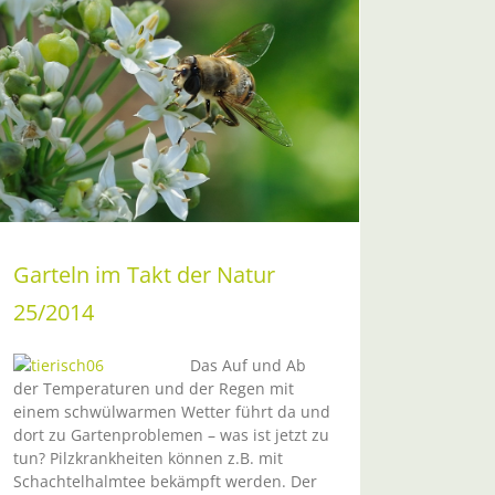
Garteln im Takt der Natur
25/2014
Das Auf und Ab
der Temperaturen und der Regen mit
einem schwülwarmen Wetter führt da und
dort zu Gartenproblemen – was ist jetzt zu
tun? Pilzkrankheiten können z.B. mit
Schachtelhalmtee bekämpft werden. Der