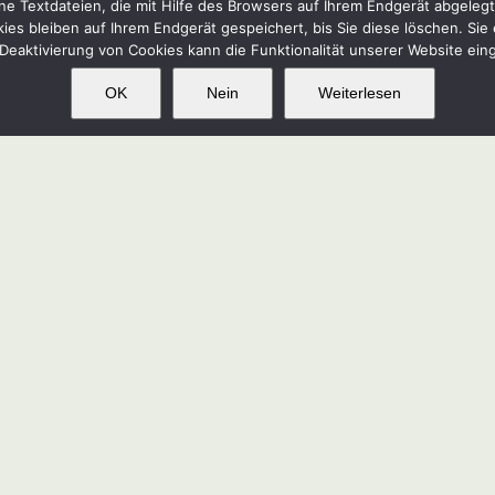
e Textdateien, die mit Hilfe des Browsers auf Ihrem Endgerät abgeleg
Damit werden die einzelnen Früchte etwas
kies bleiben auf Ihrem Endgerät gespeichert, bis Sie diese löschen. Si
größer und zu dichte Fruchttrauben sind
Deaktivierung von Cookies kann die Funktionalität unserer Website ein
nicht so fäulnisgefährdet.
OK
Nein
Weiterlesen
OK
This website uses cookies and third party services.
Garteln im Takt der Natur
12/2012
Die Forsythie beginnt in den milden
Regionen zu blühen, damit beginnt die
zweite Jahreszeit im Kalender der Natur:
der Erstfrühling! Eine Regel, die
wahrscheinlich viele kennen:
Blüht die
Forsythie, dann schneidet man die
Rosen!