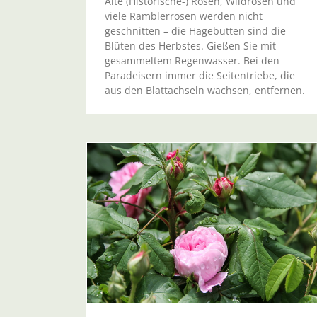
Alte (Historische-) Rosen, Wildrosen und
Sommer
viele Ramblerrosen werden nicht
geschnitten – die Hagebutten sind die
Blüten des Herbstes. Gießen Sie mit
gesammeltem Regenwasser. Bei den
Paradeisern immer die Seitentriebe, die
aus den Blattachseln wachsen, entfernen.
tur 24/2014