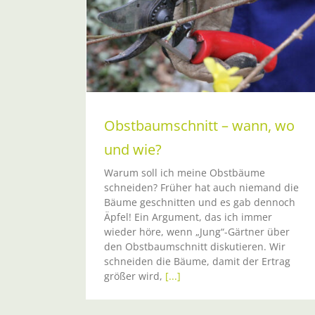
Garteln im Takt der Natur 6/20
Gartenkalender
Winter
e & Sträucher
Obstbaumschnitt – wann, wo
und wie?
Warum soll ich meine Obstbäume
schneiden? Früher hat auch niemand die
Bäume geschnitten und es gab dennoch
Äpfel! Ein Argument, das ich immer
wieder höre, wenn „Jung“-Gärtner über
den Obstbaumschnitt diskutieren. Wir
schneiden die Bäume, damit der Ertrag
größer wird,
[...]