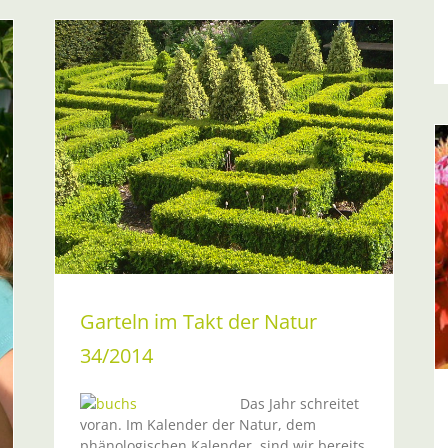
14
Garteln im Takt der Natur 33/2014
Sommer
Garteln im Takt der Natur
34/2014
Das Jahr schreitet
voran. Im Kalender der Natur, dem
phänologischen Kalender, sind wir bereits