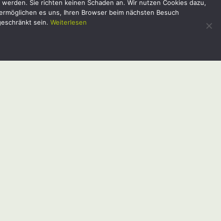
t werden. Sie richten keinen Schaden an. Wir nutzen Cookies dazu,
Gründüngung
e ermöglichen es uns, Ihren Browser beim nächsten Besuch
geschränkt sein.
Weiterlesen
So manches Gemüsebeet wird in diesen
Tagen schon leer. Zwar lassen sich
Pflücksalate und Lauch auch jetzt noch
ansetzen, der Boden ist aber auch
dankbar für eine Erholungsphase.
„Gründüngung“ nennen das die Gärtner
und säen Pflanzen aus, die besonders
rasch wachsen und die Erde dicht
bedecken.