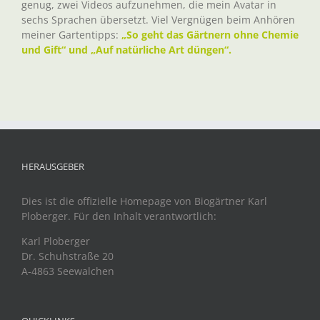
genug, zwei Videos aufzunehmen, die mein Avatar in
sechs Sprachen übersetzt. Viel Vergnügen beim Anhören
meiner Gartentipps:
„So geht das Gärtnern ohne Chemie
und Gift“ und „Auf natürliche Art düngen“.
HERAUSGEBER
Dies ist die offizielle Homepage von Biogärtner Karl
Ploberger. Für den Inhalt verantwortlich:
Karl Ploberger
Dr. Schuhstraße 20
A-4863 Seewalchen