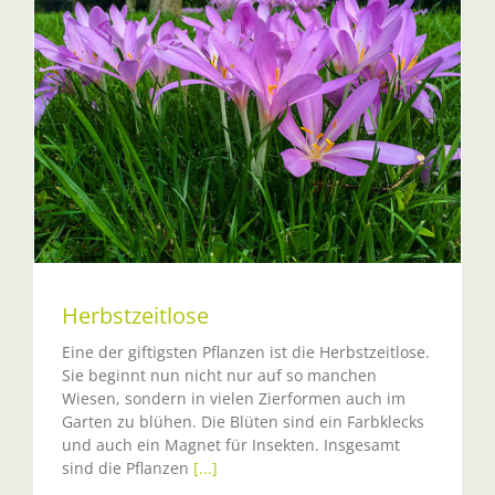
Herbstzeitlose
Eine der giftigsten Pflanzen ist die Herbstzeitlose.
Sie beginnt nun nicht nur auf so manchen
Wiesen, sondern in vielen Zierformen auch im
Garten zu blühen. Die Blüten sind ein Farbklecks
und auch ein Magnet für Insekten. Insgesamt
sind die Pflanzen
[...]