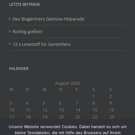
LETZTE BEITRÄGE
Des Biogärtners Gemüse-Hitparade
Richtig gießen!
12 x Lesestoff für Gartenfans
KALENDER
August 2026
M
D
M
D
F
S
S
1
2
3
4
5
6
7
8
9
10
11
12
13
14
15
16
17
18
19
20
21
22
23
24
25
26
27
28
29
30
Unsere Website verwendet Cookies. Dabei handelt es sich um
31
kleine Textdateien, die mit Hilfe des Browsers auf Ihrem