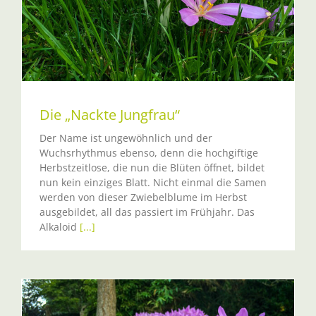
Die „Nackte Jungfrau“
Der Name ist ungewöhnlich und der
Wuchsrhythmus ebenso, denn die hochgiftige
Herbstzeitlose, die nun die Blüten öffnet, bildet
nun kein einziges Blatt. Nicht einmal die Samen
werden von dieser Zwiebelblume im Herbst
ausgebildet, all das passiert im Frühjahr. Das
Alkaloid
[...]