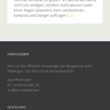
nicht neu anlegen, sondern stark wässern (oder
einen Regen abwarten) dann vertikutieren,
Kompost und Dünger auftragen
[...]
HERAUSGEBER
Dies ist die offizielle Homepage von Biogärtner Karl
Ploberger. Für den Inhalt verantwortlich:
Karl Ploberger
Dr. Schuhstraße 20
A-4863 Seewalchen
QUICKLINKS