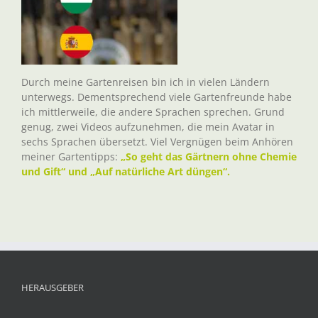
Durch meine Gartenreisen bin ich in vielen Ländern
unterwegs. Dementsprechend viele Gartenfreunde habe
ich mittlerweile, die andere Sprachen sprechen. Grund
genug, zwei Videos aufzunehmen, die mein Avatar in
sechs Sprachen übersetzt. Viel Vergnügen beim Anhören
meiner Gartentipps:
„So geht das Gärtnern ohne Chemie
und Gift“ und „Auf natürliche Art düngen“.
HERAUSGEBER