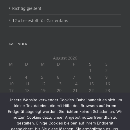
Richtig gießen!
12 x Lesestoff für Gartenfans
KALENDER
August 2026
M
D
M
D
F
S
S
1
2
3
4
5
6
7
8
9
10
11
12
13
14
15
16
17
18
19
20
21
22
23
24
25
26
27
28
29
30
Unsere Website verwendet Cookies. Dabei handelt es sich um
31
kleine Textdateien, die mit Hilfe des Browsers auf Ihrem
« Juli
Endgerät abgelegt werden. Sie richten keinen Schaden an. Wir
nutzen Cookies dazu, unser Angebot nutzerfreundlich zu
gestalten. Einige Cookies bleiben auf Ihrem Endgerät
gespeichert, bis Sie diese löschen. Sie ermöglichen es uns,