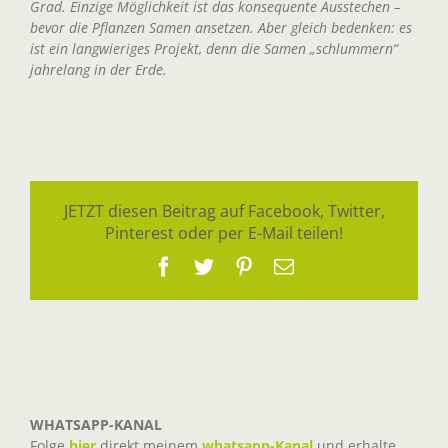
Grad. Einzige Möglichkeit ist das konsequente Ausstechen –
bevor die Pflanzen Samen ansetzen. Aber gleich bedenken: es
ist ein langwieriges Projekt, denn die Samen „schlummern“
jahrelang in der Erde.
JETZT diesen Beitrag auf Facebook, Twitter,
Pinterest oder per E-Mail teilen!
Facebook
Twitter
Pinterest
E-
Mail
WHATSAPP-KANAL
Folge
hier
direkt meinem
whatsapp-Kanal
und erhalte