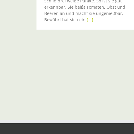
Schild drei weiße Punkte. So ist sie gut
erkennbar. Sie beißt Tomaten, Obst und
Beeren an und macht sie ungenießbar.
Bewährt hat sich ein
[...]