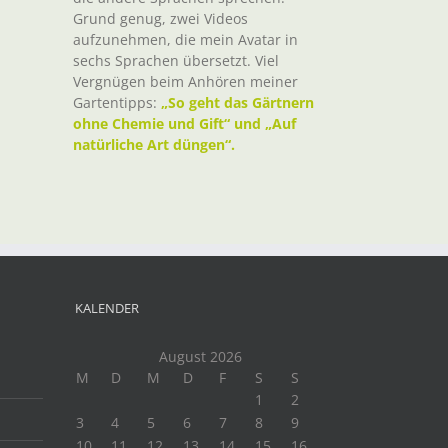
Grund genug, zwei Videos
aufzunehmen, die mein Avatar in
sechs Sprachen übersetzt. Viel
Vergnügen beim Anhören meiner
Gartentipps:
„So geht das Gärtnern
ohne Chemie und Gift“ und „Auf
natürliche Art düngen“.
KALENDER
August 2026
M
D
M
D
F
S
S
1
2
3
4
5
6
7
8
9
10
11
12
13
14
15
16