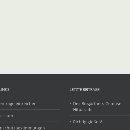
LINKS
LETZTE BEITRÄGE
enfrage einreichen
Des Biogärtners Gemüse-
Hitparade
ressum
Richtig gießen!
enschutzbestimmungen