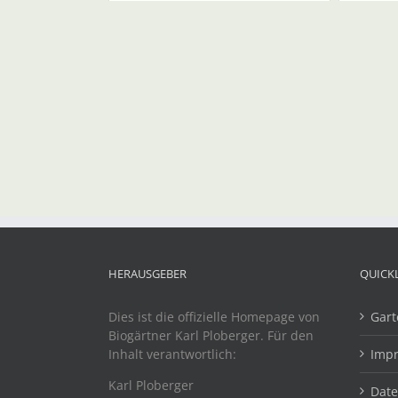
HERAUSGEBER
QUICK
Dies ist die offizielle Homepage von
Gart
Biogärtner Karl Ploberger. Für den
Inhalt verantwortlich:
Imp
Karl Ploberger
Dat