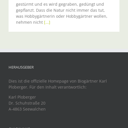
gestürmt und es wird gegraben, gedüngt und
gepflanzt. Dass die Natur nicht immer das tut,
was Hobbygärtnerin oder Hobbygärtner wollen,
nehmen nicht
[...]
HERAUSGEBER
Dies ist die offizielle Homepage von Biogärtner Karl
Ploberger. Für den Inhalt verantwortlich:
Karl Ploberger
Dr. Schuhstraße 20
A-4863 Seewalchen