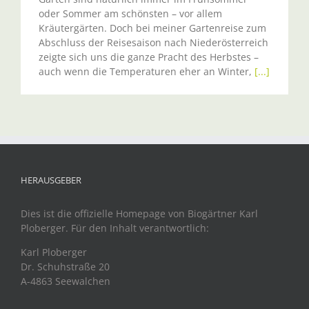
oder Sommer am schönsten – vor allem
Kräutergärten. Doch bei meiner Gartenreise zum
Abschluss der Reisesaison nach Niederösterreich
zeigte sich uns die ganze Pracht des Herbstes –
auch wenn die Temperaturen eher an Winter,
[...]
HERAUSGEBER
Dies ist die offizielle Homepage von Biogärtner Karl
Ploberger. Für den Inhalt verantwortlich:
Karl Ploberger
Dr. Schuhstraße 20
A-4863 Seewalchen