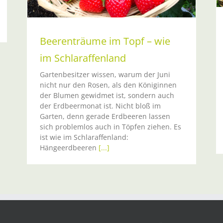
Beerenträume im Topf – wie
im Schlaraffenland
Gartenbesitzer wissen, warum der Juni
nicht nur den Rosen, als den Königinnen
der Blumen gewidmet ist, sondern auch
der Erdbeermonat ist. Nicht bloß im
Garten, denn gerade Erdbeeren lassen
sich problemlos auch in Töpfen ziehen. Es
ist wie im Schlaraffenland:
Hängeerdbeeren
[...]