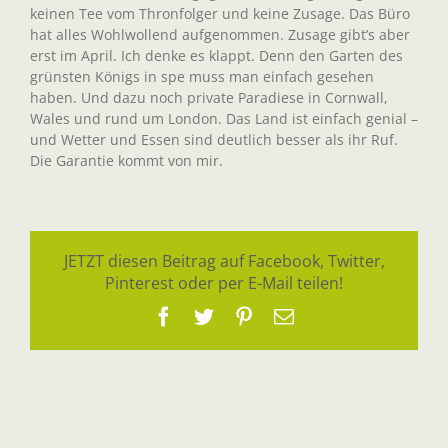
keinen Tee vom Thronfolger und keine Zusage. Das Büro
hat alles Wohlwollend aufgenommen. Zusage gibt’s aber
erst im April. Ich denke es klappt. Denn den Garten des
grünsten Königs in spe muss man einfach gesehen
haben. Und dazu noch private Paradiese in Cornwall,
Wales und rund um London. Das Land ist einfach genial –
und Wetter und Essen sind deutlich besser als ihr Ruf.
Die Garantie kommt von mir.
JETZT diesen Beitrag auf Facebook, Twitter,
Pinterest oder per E-Mail teilen!
Facebook
Twitter
Pinterest
E-
Mail