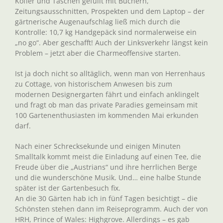
Koffer und Taschen gefüllt mit Büchern,
Zeitungsausschnitten, Prospekten und dem Laptop – der
gärtnerische Augenaufschlag ließ mich durch die
Kontrolle: 10,7 kg Handgepäck sind normalerweise ein
„no go“. Aber geschafft! Auch der Linksverkehr längst kein
Problem – jetzt aber die Charmeoffensive starten.
Ist ja doch nicht so alltäglich, wenn man von Herrenhaus
zu Cottage, von historischem Anwesen bis zum
modernen Designergarten fährt und einfach anklingelt
und fragt ob man das private Paradies gemeinsam mit
100 Gartenenthusiasten im kommenden Mai erkunden
darf.
Nach einer Schrecksekunde und einigen Minuten
Smalltalk kommt meist die Einladung auf einen Tee, die
Freude über die „Austrians“ und ihre herrlichen Berge
und die wunderschöne Musik. Und… eine halbe Stunde
später ist der Gartenbesuch fix.
An die 30 Gärten hab ich in fünf Tagen besichtigt – die
Schönsten stehen dann im Reiseprogramm. Auch der von
HRH, Prince of Wales: Highgrove. Allerdings – es gab