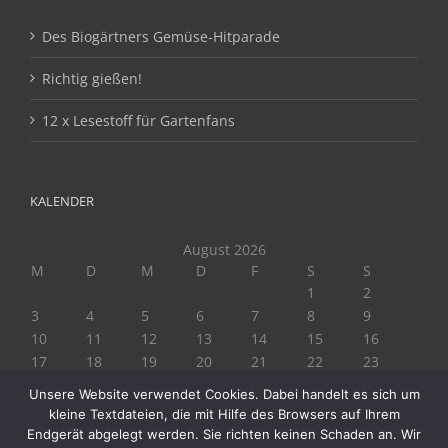
Des Biogärtners Gemüse-Hitparade
Richtig gießen!
12 x Lesestoff für Gartenfans
KALENDER
August 2026
M
D
M
D
F
S
S
1
2
3
4
5
6
7
8
9
10
11
12
13
14
15
16
17
18
19
20
21
22
23
24
25
26
27
28
29
30
Unsere Website verwendet Cookies. Dabei handelt es sich um
31
kleine Textdateien, die mit Hilfe des Browsers auf Ihrem
« Juli
Endgerät abgelegt werden. Sie richten keinen Schaden an. Wir