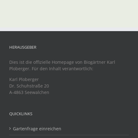
HERAUSGEBER
Dies ist die offizielle Homepage von Biogärtner Karl
Ploberger. Für den Inhalt verantwortlich:
Karl Ploberger
Dr. Schuhstraße 20
A-4863 Seewalchen
QUICKLINKS
Gartenfrage einreichen