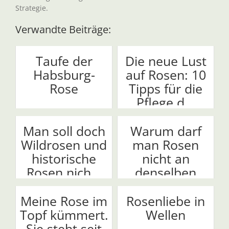
Strategie.
Verwandte Beiträge:
Taufe der
Die neue Lust
Habsburg-
auf Rosen: 10
Rose
Tipps für die
Pflege d...
Man soll doch
Warum darf
Wildrosen und
man Rosen
historische
nicht an
Rosen nich...
denselben
Platz setz...
Meine Rose im
Rosenliebe in
Topf kümmert.
Wellen
Sie steht seit