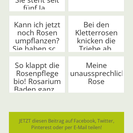
fünf Ja...
Kann ich jetzt
Bei den
noch Rosen
Kletterrosen
umpflanzen?
knicken die
Sie haben sc...
Triebe ab.
Warum ...
So klappt die
Meine
Rosenpflege
unaussprechliche
bio! Rosarium
Rose
Baden ganz...
JETZT diesen Beitrag auf Facebook, Twitter,
Pinterest oder per E-Mail teilen!