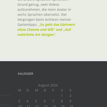
Grund genug, zwei Videos
aufzunehmen, die mein Avatar in
sechs Sprachen übersetzt. Viel
Vergnügen beim Anhören meiner
Gartentipps:
„So geht das Gärtnern
ohne Chemie und Gift“ und „Auf
natürliche Art düngen“.
KALENDER
August 2026
M
D
M
D
F
S
S
1
2
3
4
5
6
7
8
9
10
11
12
13
14
15
16