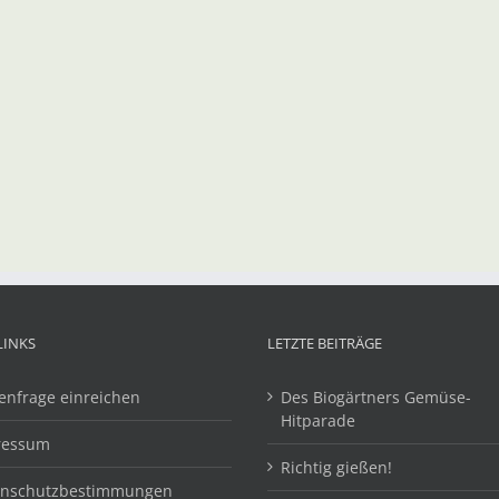
LINKS
LETZTE BEITRÄGE
enfrage einreichen
Des Biogärtners Gemüse-
Hitparade
ressum
Richtig gießen!
enschutzbestimmungen