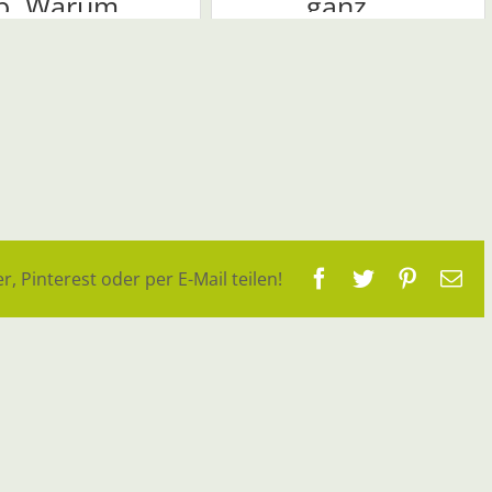
b. Warum ...
ganz...
Facebook
Twitter
Pinteres
E-
r, Pinterest oder per E-Mail teilen!
Ma