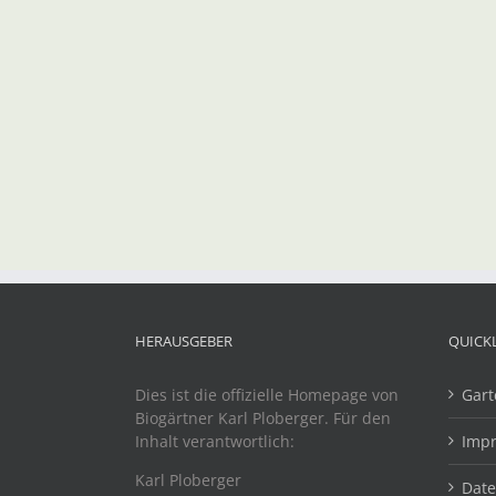
HERAUSGEBER
QUICK
Dies ist die offizielle Homepage von
Gart
Biogärtner Karl Ploberger. Für den
Inhalt verantwortlich:
Imp
Karl Ploberger
Dat