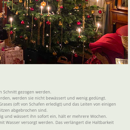
en Schnitt gezogen werden.
erden, werden sie nicht bewässert und wenig gedüngt.
rases (oft von Schafen erledigt) und das Leiten von einigen
pitzen abgebrochen sind.
g und wässert ihn sofort ein, hält er mehrere Wochen.
 mit Wasser versorgt werden. Das verlängert die Haltbarkeit