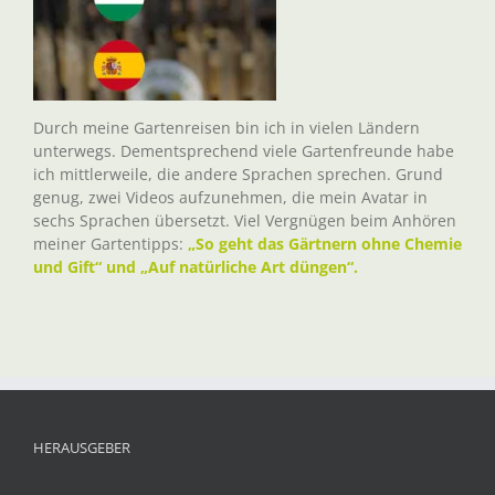
Durch meine Gartenreisen bin ich in vielen Ländern
unterwegs. Dementsprechend viele Gartenfreunde habe
ich mittlerweile, die andere Sprachen sprechen. Grund
genug, zwei Videos aufzunehmen, die mein Avatar in
sechs Sprachen übersetzt. Viel Vergnügen beim Anhören
meiner Gartentipps:
„So geht das Gärtnern ohne Chemie
und Gift“ und „Auf natürliche Art düngen“.
HERAUSGEBER