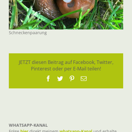
Schneckenpaarung
JETZT diesen Beitrag auf Facebook, Twitter,
Pinterest oder per E-Mail teilen!
Facebook
Twitter
Pinterest
E-
Mail
WHATSAPP-KANAL
Folge
hier
direkt meinem
whatsapp-Kanal
und erhalte