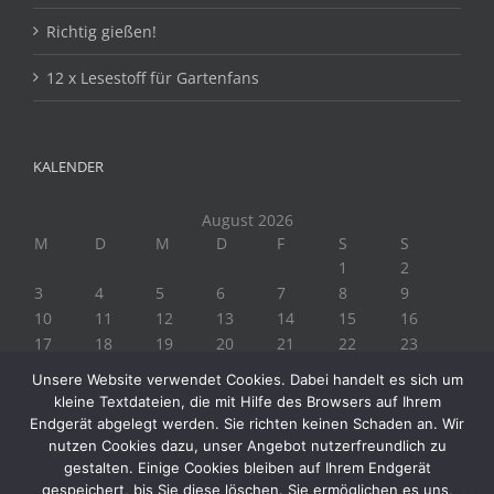
Richtig gießen!
12 x Lesestoff für Gartenfans
KALENDER
August 2026
M
D
M
D
F
S
S
1
2
3
4
5
6
7
8
9
10
11
12
13
14
15
16
17
18
19
20
21
22
23
24
25
26
27
28
29
30
Unsere Website verwendet Cookies. Dabei handelt es sich um
31
kleine Textdateien, die mit Hilfe des Browsers auf Ihrem
« Juli
Endgerät abgelegt werden. Sie richten keinen Schaden an. Wir
nutzen Cookies dazu, unser Angebot nutzerfreundlich zu
gestalten. Einige Cookies bleiben auf Ihrem Endgerät
gespeichert, bis Sie diese löschen. Sie ermöglichen es uns,