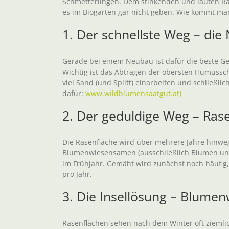
Schmetterlingen. Dem stinkenden und lauten Ra
es im Biogarten gar nicht geben. Wie kommt m
1. Der schnellste Weg – die
Gerade bei einem Neubau ist dafür die beste G
Wichtig ist das Abtragen der obersten Humussch
viel Sand (und Splitt) einarbeiten und schließl
dafür:
www.wildblumensaatgut.at)
2. Der geduldige Weg – Ras
Die Rasenfläche wird über mehrere Jahre hinw
Blumenwiesensamen (ausschließlich Blumen und 
im Frühjahr. Gemäht wird zunächst noch häufig
pro Jahr.
3. Die Insellösung – Blume
Rasenflächen sehen nach dem Winter oft ziem