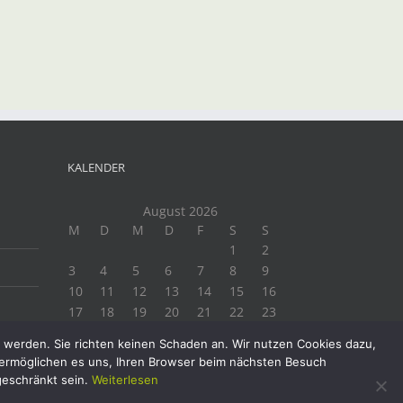
t
il
KALENDER
August 2026
M
D
M
D
F
S
S
1
2
3
4
5
6
7
8
9
10
11
12
13
14
15
16
17
18
19
20
21
22
23
24
25
26
27
28
29
30
t werden. Sie richten keinen Schaden an. Wir nutzen Cookies dazu,
31
e ermöglichen es uns, Ihren Browser beim nächsten Besuch
« Juli
geschränkt sein.
Weiterlesen