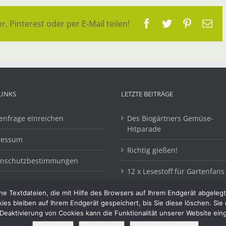
Facebook
Twitter
Pinteres
E-
r, Pinterest oder per E-Mail teilen!
Ma
LINKS
LETZTE BEITRÄGE
enfrage einreichen
Des Biogärtners Gemüse-
Hitparade
ressum
Richtig gießen!
enschutzbestimmungen
12 x Lesestoff für Gartenfans
e Textdateien, die mit Hilfe des Browsers auf Ihrem Endgerät abgeleg
kies bleiben auf Ihrem Endgerät gespeichert, bis Sie diese löschen. Si
Deaktivierung von Cookies kann die Funktionalität unserer Website ein