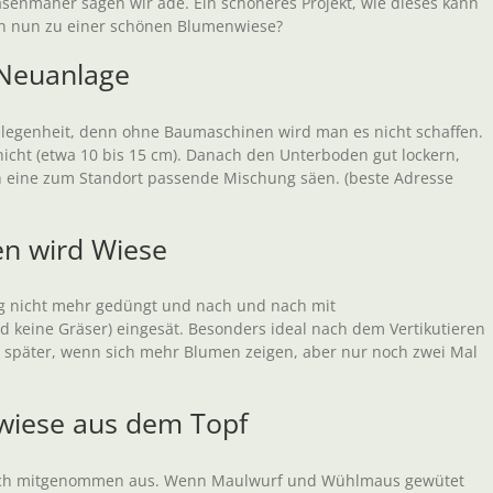
senmäher sagen wir ade. Ein schöneres Projekt, wie dieses kann
an nun zu einer schönen Blumenwiese?
 Neuanlage
elegenheit, denn ohne Baumaschinen wird man es nicht schaffen.
icht (etwa 10 bis 15 cm). Danach den Unterboden gut lockern,
ich eine zum Standort passende Mischung säen. (beste Adresse
en wird Wiese
eg nicht mehr gedüngt und nach und nach mit
keine Gräser) eingesät. Besonders ideal nach dem Vertikutieren
, später, wenn sich mehr Blumen zeigen, aber nur noch zwei Mal
nwiese aus dem Topf
lich mitgenommen aus. Wenn Maulwurf und Wühlmaus gewütet