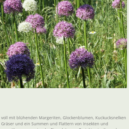
e voll mit blühenden Margeriten, Glockenblumen, Kuckucksnelken
 Gräser und ein Summen und Flattern von Insekten und