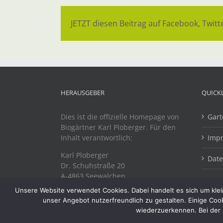
JETZT diesen Beitrag auf Facebook, Twitte
HERAUSGEBER
QUICK
Dies ist die offizielle Homepage von
Gart
Biogärtner Karl Ploberger. Für den
Inhalt verantwortlich:
Imp
Karl Ploberger
Dat
Dr. Schuhstraße 20
A-4863 Seewalchen
Unsere Website verwendet Cookies. Dabei handelt es sich um klein
unser Angebot nutzerfreundlich zu gestalten. Einige Coo
wiederzuerkennen. Bei der 