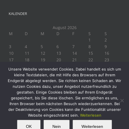
KALENDER
August 2026
M
D
M
D
F
S
S
1
2
3
4
5
6
7
8
9
10
11
12
13
14
15
16
17
18
19
20
21
22
23
24
25
26
27
28
29
30
Unsere Website verwendet Cookies. Dabei handelt es sich um
31
kleine Textdateien, die mit Hilfe des Browsers auf Ihrem
« Juli
Endgerät abgelegt werden. Sie richten keinen Schaden an. Wir
nutzen Cookies dazu, unser Angebot nutzerfreundlich zu
gestalten. Einige Cookies bleiben auf Ihrem Endgerät
gespeichert, bis Sie diese löschen. Sie ermöglichen es uns,
Ihren Browser beim nächsten Besuch wiederzuerkennen. Bei
der Deaktivierung von Cookies kann die Funktionalität unserer
Website eingeschränkt sein.
Weiterlesen
Copyright 2019 Biogärtner Ploberger | Alle Rechte vorbehalten
Facebook
Instagram
Twitter
YouTube
This website uses cookies and third party
OK
Nein
Weiterlesen
OK