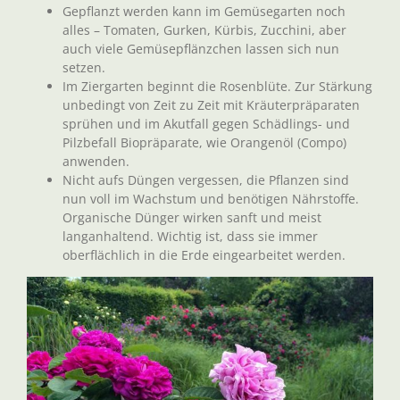
Gepflanzt werden kann im Gemüsegarten noch
alles – Tomaten, Gurken, Kürbis, Zucchini, aber
auch viele Gemüsepflänzchen lassen sich nun
setzen.
Im Ziergarten beginnt die Rosenblüte. Zur Stärkung
unbedingt von Zeit zu Zeit mit Kräuterpräparaten
sprühen und im Akutfall gegen Schädlings- und
Pilzbefall Biopräparate, wie Orangenöl (Compo)
anwenden.
Nicht aufs Düngen vergessen, die Pflanzen sind
nun voll im Wachstum und benötigen Nährstoffe.
Organische Dünger wirken sanft und meist
langanhaltend. Wichtig ist, dass sie immer
oberflächlich in die Erde eingearbeitet werden.