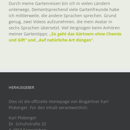
Durch meine Gartenreisen bin ich in vielen Ländern
unterwegs. Dementsprechend viele Gartenfreunde habe
ich mittlerweile, die andere Sprachen sprechen. Grund
genug, zwei Videos aufzunehmen, die mein Avatar in
sechs Sprachen übersetzt. Viel Vergnügen beim Anhören
meiner Gartentipps:
„So geht das Gärtnern ohne Chemie
und Gift“ und „Auf natürliche Art düngen“.
HERAUSGEBER
Dies ist die offizielle Homepage von Biogärtner Karl
Ploberger. Für den Inhalt verantwortlich:
Karl Ploberger
Dr. Schuhstraße 20
A-4863 Seewalchen