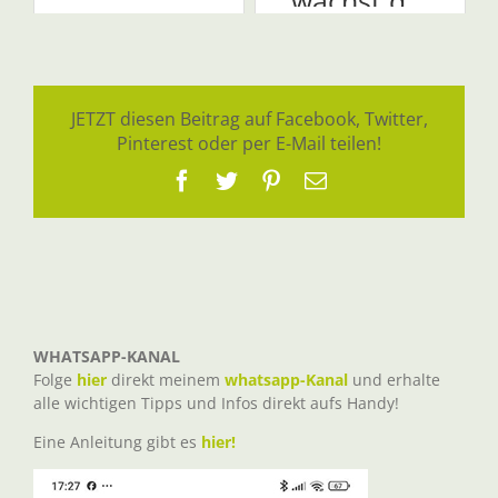
wächst d...
JETZT diesen Beitrag auf Facebook, Twitter,
Pinterest oder per E-Mail teilen!
Facebook
Twitter
Pinterest
E-
Mail
WHATSAPP-KANAL
Folge
hier
direkt meinem
whatsapp-Kanal
und erhalte
alle wichtigen Tipps und Infos direkt aufs Handy!
Eine Anleitung gibt es
hier!