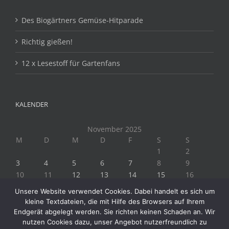
Des Biogärtners Gemüse-Hitparade
Richtig gießen!
12 x Lesestoff für Gartenfans
KALENDER
November 2025
M
D
M
D
F
S
S
1
2
3
4
5
6
7
8
9
10
11
12
13
14
15
16
17
18
19
20
21
22
23
Unsere Website verwendet Cookies. Dabei handelt es sich um
24
25
26
27
28
29
30
kleine Textdateien, die mit Hilfe des Browsers auf Ihrem
« Okt.
Dez. »
Endgerät abgelegt werden. Sie richten keinen Schaden an. Wir
nutzen Cookies dazu, unser Angebot nutzerfreundlich zu