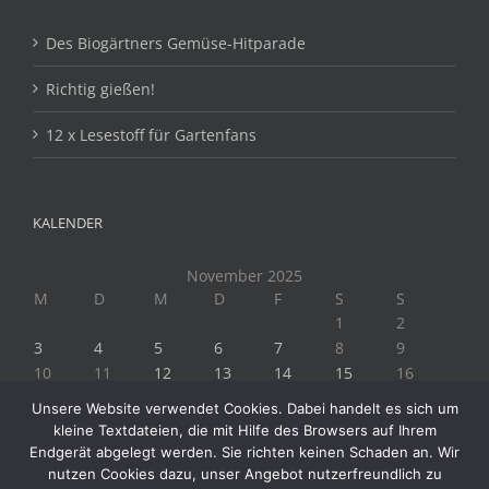
Des Biogärtners Gemüse-Hitparade
Richtig gießen!
12 x Lesestoff für Gartenfans
KALENDER
November 2025
M
D
M
D
F
S
S
1
2
3
4
5
6
7
8
9
10
11
12
13
14
15
16
17
18
19
20
21
22
23
Unsere Website verwendet Cookies. Dabei handelt es sich um
24
25
26
27
28
29
30
kleine Textdateien, die mit Hilfe des Browsers auf Ihrem
« Okt.
Dez. »
Endgerät abgelegt werden. Sie richten keinen Schaden an. Wir
nutzen Cookies dazu, unser Angebot nutzerfreundlich zu