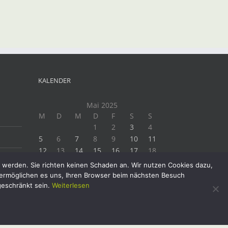
KALENDER
Mai 2025
M
D
M
D
F
S
S
1
2
3
4
5
6
7
8
9
10
11
12
13
14
15
16
17
18
19
20
21
22
23
24
25
t werden. Sie richten keinen Schaden an. Wir nutzen Cookies dazu,
26
27
28
29
30
31
e ermöglichen es uns, Ihren Browser beim nächsten Besuch
« Apr.
Juni »
geschränkt sein.
Weiterlesen