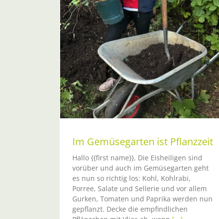
Pflanzzeit
Im Gemüsegarten ist Pflanzzeit
Hallo {{first name}}, Die Eisheiligen sind
vorüber und auch im Gemüsegarten geht
es nun so richtig los: Kohl, Kohlrabi,
Porree, Salate und Sellerie und vor allem
Gurken, Tomaten und Paprika werden nun
gepflanzt. Decke die empfindlichen