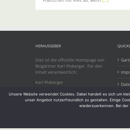
Pflänzchen mit Vlies ab, wenn
[...]
HERAUSGEBER
QUICK
Dies ist die offizielle Homepage von
Gart
Biogärtner Karl Ploberger. Für den
Inhalt verantwortlich:
Imp
Karl Ploberger
Dat
Dr. Schuhstraße 20
Unsere Website verwendet Cookies. Dabei handelt es sich um klein
A-4863 Seewalchen
unser Angebot nutzerfreundlich zu gestalten. Einige Coo
wiederzuerkennen. Bei der 