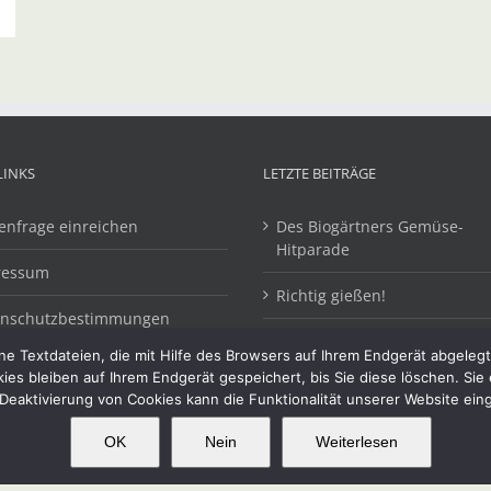
LINKS
LETZTE BEITRÄGE
enfrage einreichen
Des Biogärtners Gemüse-
Hitparade
ressum
Richtig gießen!
enschutzbestimmungen
12 x Lesestoff für Gartenfans
e Textdateien, die mit Hilfe des Browsers auf Ihrem Endgerät abgeleg
kies bleiben auf Ihrem Endgerät gespeichert, bis Sie diese löschen. Si
Deaktivierung von Cookies kann die Funktionalität unserer Website ein
OK
Nein
Weiterlesen
OK
This website uses cookies and third party services.