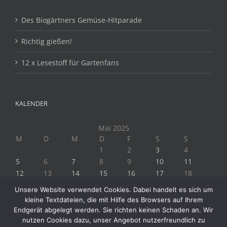
Des Biogärtners Gemüse-Hitparade
Richtig gießen!
12 x Lesestoff für Gartenfans
KALENDER
Mai 2025
M
D
M
D
F
S
S
1
2
3
4
5
6
7
8
9
10
11
12
13
14
15
16
17
18
19
20
21
22
23
24
25
Unsere Website verwendet Cookies. Dabei handelt es sich um
26
27
28
29
30
31
kleine Textdateien, die mit Hilfe des Browsers auf Ihrem
« Apr.
Juni »
Endgerät abgelegt werden. Sie richten keinen Schaden an. Wir
nutzen Cookies dazu, unser Angebot nutzerfreundlich zu