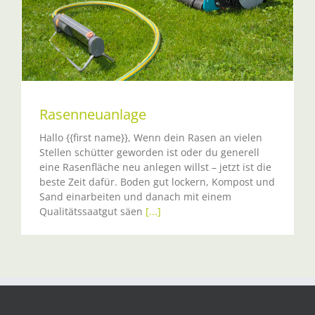
Rasenneuanlage
Hallo {{first name}}, Wenn dein Rasen an vielen
Stellen schütter geworden ist oder du generell
eine Rasenfläche neu anlegen willst – jetzt ist die
beste Zeit dafür. Boden gut lockern, Kompost und
Sand einarbeiten und danach mit einem
Qualitätssaatgut säen
[...]