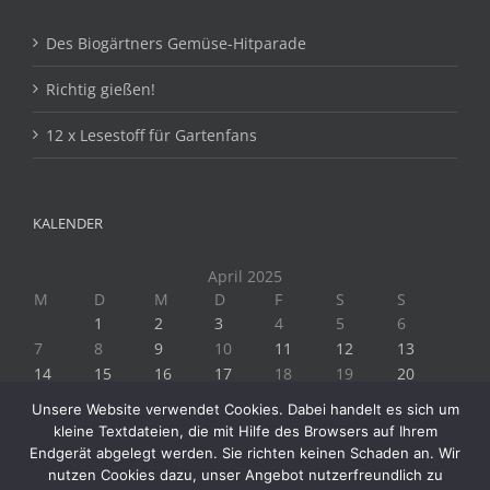
Des Biogärtners Gemüse-Hitparade
Richtig gießen!
12 x Lesestoff für Gartenfans
KALENDER
April 2025
M
D
M
D
F
S
S
1
2
3
4
5
6
7
8
9
10
11
12
13
14
15
16
17
18
19
20
21
22
23
24
25
26
27
Unsere Website verwendet Cookies. Dabei handelt es sich um
28
29
30
kleine Textdateien, die mit Hilfe des Browsers auf Ihrem
« März
Mai »
Endgerät abgelegt werden. Sie richten keinen Schaden an. Wir
nutzen Cookies dazu, unser Angebot nutzerfreundlich zu