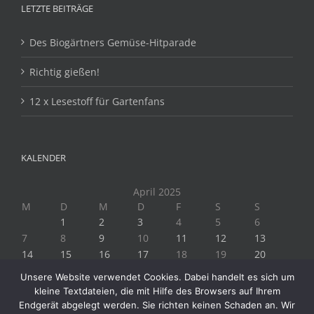
LETZTE BEITRÄGE
Des Biogärtners Gemüse-Hitparade
Richtig gießen!
12 x Lesestoff für Gartenfans
KALENDER
April 2025
M
D
M
D
F
S
S
1
2
3
4
5
6
7
8
9
10
11
12
13
14
15
16
17
18
19
20
21
22
23
24
25
26
27
Unsere Website verwendet Cookies. Dabei handelt es sich um
28
29
30
kleine Textdateien, die mit Hilfe des Browsers auf Ihrem
« März
Mai »
Endgerät abgelegt werden. Sie richten keinen Schaden an. Wir