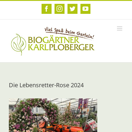
Zum
Inhalt
Facebook
Instagram
Twitter
YouTube
springen
Die Lebensretter-Rose 2024