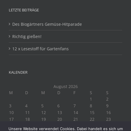
LETZTE BEITRÄGE
Des Biogärtners Gemüse-Hitparade
Richtig gießen!
12 x Lesestoff für Gartenfans
KALENDER
August 2026
M
D
M
D
F
S
S
1
2
3
4
5
6
7
8
9
10
11
12
13
14
15
16
17
18
19
20
21
22
23
24
25
26
27
28
29
30
Unsere Website verwendet Cookies. Dabei handelt es sich um