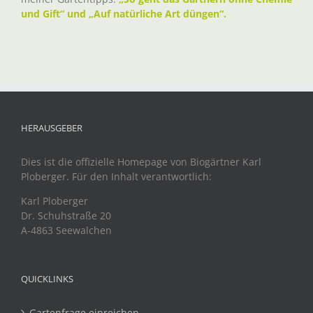
und Gift“ und „Auf natürliche Art düngen“.
HERAUSGEBER
Dies ist die offizielle Homepage von Biogärtner Karl
Ploberger. Für den Inhalt verantwortlich:
Karl Ploberger
Dr. Schuhstraße 20
A-4863 Seewalchen
QUICKLINKS
Gartenfrage einreichen