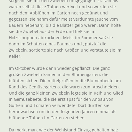
sorgsam sie mit den Zwiebeln umgegangen ist. Damals
waren selbst diese Tulpen wertvoll und so wurden sie
nach dem Abblühen im Garten noch gedüngt und
gegossen (sie nahm dafür meist verdünnte Jauche vom
Bauern nebenan), bis die Blätter gelb waren. Dann holte
sie die Zwiebel aus der Erde und ließ sie im
Holzschuppen abtrocknen. Meist im Sommer saß sie
dann im Schatten eines Baumes und „putzte“ die
Zwiebeln, sortierte sie nach Größen und verstaute sie im
Keller.
Im Oktober wurde dann wieder gepflanzt. Die ganz
großen Zwiebeln kamen in den Blumengarten, die
blühten sicher. Die mittelgroßen in die Blumenbeete am
Rand des Gemüsegartens, die waren zum Abschneiden.
Und die ganz kleinen Zwiebeln legte sie in Reih und Glied
in Gemüsebeete, die sie erst spät für den Anbau von
Gurken und Tomaten verwendete. Dort durften sie
heranwachsen um in den folgenden Jahren einmal als
blühende Tulpen im Garten zu stehen.
Da merkt man, wie der Wohlstand Einzug gehalten hat: