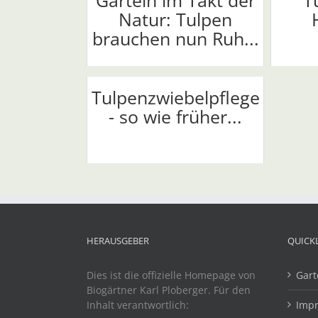
Garteln im Takt der
T
Natur: Tulpen
brauchen nun Ruh...
Tulpenzwiebelpflege
- so wie früher...
HERAUSGEBER
QUICK
Dies ist die offizielle Homepage von
Gart
Biogärtner Karl Ploberger. Für den
Inhalt verantwortlich:
Imp