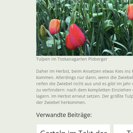
Tulpen im Toskanagarten Ploberger
Daher im Herbst, beim Ansetzen etwas Kies ins 
kommen. Allerdings nur dann, wenn die Zwiebel 
reifen die Zwiebel nicht aus und es gibt im Jah
zu verhindern: nach dem kompletten Einziehen 
lagern. Im Herbst erneut setzen. Der größte Tul
der Zwiebel herkommen.
Verwandte Beiträge: