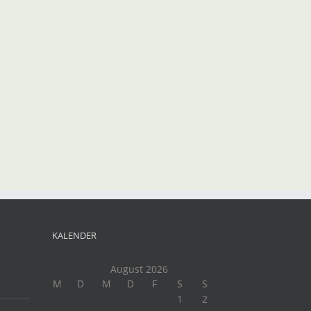
KALENDER
August 2026
M
D
M
D
F
S
S
1
2