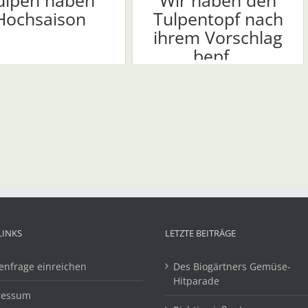
ulpen haben
Wir haben den
Hochsaison
Tulpentopf nach
ihrem Vorschlag
bepf...
LINKS
LETZTE BEITRÄGE
enfrage einreichen
Des Biogärtners Gemüse-
Hitparade
ressum