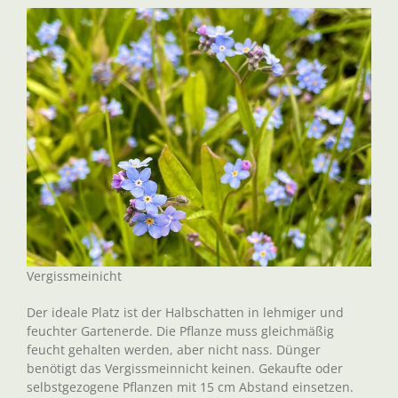
Vergissmeinicht
Der ideale Platz ist der Halbschatten in lehmiger und
feuchter Gartenerde. Die Pflanze muss gleichmäßig
feucht gehalten werden, aber nicht nass. Dünger
benötigt das Vergissmeinnicht keinen. Gekaufte oder
selbstgezogene Pflanzen mit 15 cm Abstand einsetzen.