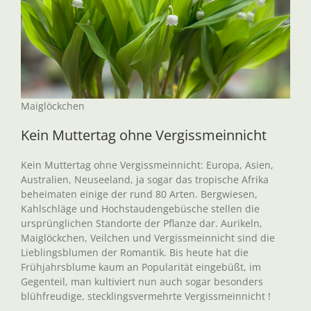
Maiglöckchen
Kein Muttertag ohne Vergissmeinnicht
Kein Muttertag ohne Vergissmeinnicht: Europa, Asien,
Australien, Neuseeland, ja sogar das tropische Afrika
beheimaten einige der rund 80 Arten. Bergwiesen,
Kahlschläge und Hochstaudengebüsche stellen die
ursprünglichen Standorte der Pflanze dar. Aurikeln,
Maiglöckchen, Veilchen und Vergissmeinnicht sind die
Lieblingsblumen der Romantik. Bis heute hat die
Frühjahrsblume kaum an Popularität eingebüßt, im
Gegenteil, man kultiviert nun auch sogar besonders
blühfreudige, stecklingsvermehrte Vergissmeinnicht !