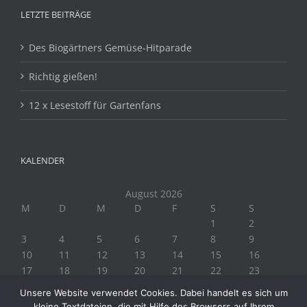
LETZTE BEITRÄGE
Des Biogärtners Gemüse-Hitparade
Richtig gießen!
12 x Lesestoff für Gartenfans
KALENDER
August 2026
M
D
M
D
F
S
S
1
2
3
4
5
6
7
8
9
10
11
12
13
14
15
16
17
18
19
20
21
22
23
24
25
26
27
28
29
30
Unsere Website verwendet Cookies. Dabei handelt es sich um
31
kleine Textdateien, die mit Hilfe des Browsers auf Ihrem