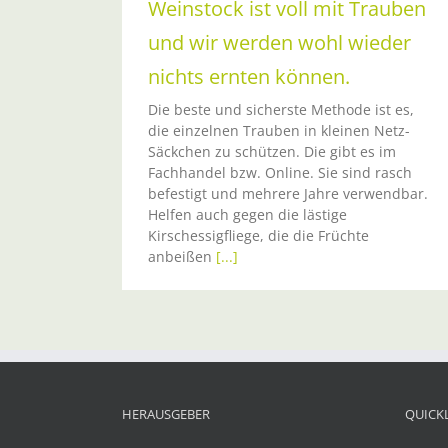
Weinstock ist voll mit Trauben
und wir werden wohl wieder
nichts ernten können.
Die beste und sicherste Methode ist es,
die einzelnen Trauben in kleinen Netz-
Säckchen zu schützen. Die gibt es im
Fachhandel bzw. Online. Sie sind rasch
befestigt und mehrere Jahre verwendbar.
Helfen auch gegen die lästige
Kirschessigfliege, die die Früchte
anbeißen
[...]
HERAUSGEBER
QUICK