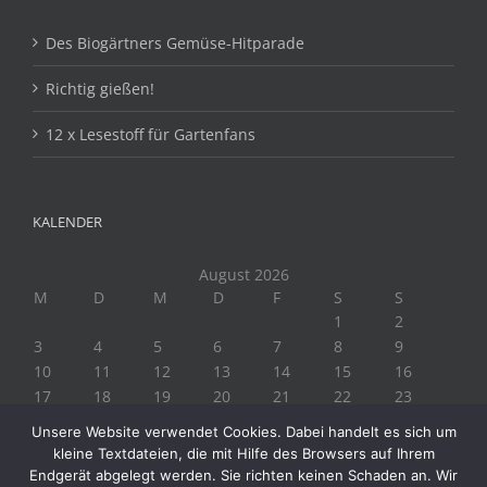
Des Biogärtners Gemüse-Hitparade
Richtig gießen!
12 x Lesestoff für Gartenfans
KALENDER
August 2026
M
D
M
D
F
S
S
1
2
3
4
5
6
7
8
9
10
11
12
13
14
15
16
17
18
19
20
21
22
23
24
25
26
27
28
29
30
Unsere Website verwendet Cookies. Dabei handelt es sich um
31
kleine Textdateien, die mit Hilfe des Browsers auf Ihrem
« Juli
Endgerät abgelegt werden. Sie richten keinen Schaden an. Wir