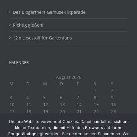
Des Biogärtners Gemüse-Hitparade
Richtig gießen!
12 x Lesestoff für Gartenfans
KALENDER
August 2026
M
D
M
D
F
S
S
1
2
3
4
5
6
7
8
9
10
11
12
13
14
15
16
17
18
19
20
21
22
23
24
25
26
27
28
29
30
Unsere Website verwendet Cookies. Dabei handelt es sich um
31
kleine Textdateien, die mit Hilfe des Browsers auf Ihrem
« Juli
Endgerät abgelegt werden. Sie richten keinen Schaden an. Wir