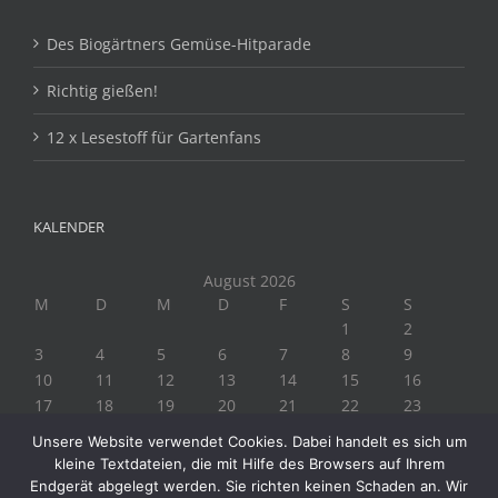
Des Biogärtners Gemüse-Hitparade
Richtig gießen!
12 x Lesestoff für Gartenfans
KALENDER
August 2026
M
D
M
D
F
S
S
1
2
3
4
5
6
7
8
9
10
11
12
13
14
15
16
17
18
19
20
21
22
23
24
25
26
27
28
29
30
Unsere Website verwendet Cookies. Dabei handelt es sich um
31
kleine Textdateien, die mit Hilfe des Browsers auf Ihrem
« Juli
Endgerät abgelegt werden. Sie richten keinen Schaden an. Wir