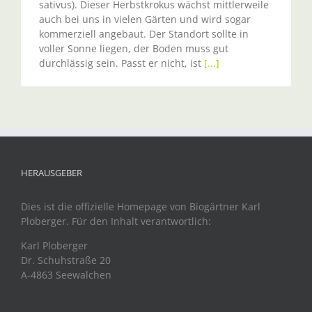
sativus). Dieser Herbstkrokus wächst mittlerweile
auch bei uns in vielen Gärten und wird sogar
kommerziell angebaut. Der Standort sollte in
voller Sonne liegen, der Boden muss gut
durchlässig sein. Passt er nicht, ist
[...]
HERAUSGEBER
Dies ist die offizielle Homepage von Biogärtner Karl
Ploberger. Für den Inhalt verantwortlich:
Karl Ploberger
Dr. Schuhstraße 20
A-4863 Seewalchen