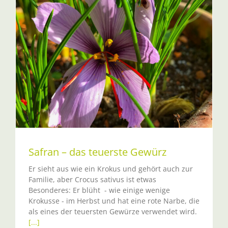
Safran – das teuerste Gewürz
Er sieht aus wie ein Krokus und gehört auch zur
Familie, aber Crocus sativus ist etwas
Besonderes: Er blüht - wie einige wenige
Krokusse - im Herbst und hat eine rote Narbe, die
als eines der teuersten Gewürze verwendet wird.
[...]