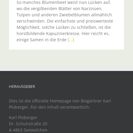
So manches Blumenbeet weist nun Lücken auf,
wo die vergilbenden Blätter von Narzissen,
Tulpen und anderen Zwiebelblumen allmählich
verschwinden. Die einfachste und preiswerteste
Möglichkeit, solche Lücken zu schließen, ist die
horstbildende Kapuzinerkresse. Hier reicht es,
einige Samen in die Erde
[...]
HERAUSGEBER
Dies ist die offizielle Homepage von Biogärtner Karl
Ploberger. Für den Inhalt verantwortlich:
Karl Ploberger
Dr. Schuhstraße 20
A-4863 Seewalchen