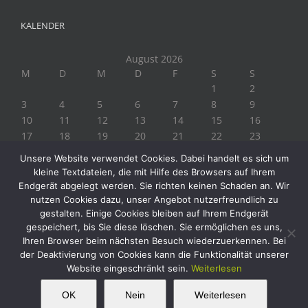
KALENDER
August 2026
M
D
M
D
F
S
S
1
2
3
4
5
6
7
8
9
10
11
12
13
14
15
16
17
18
19
20
21
22
23
24
25
26
27
28
29
30
Unsere Website verwendet Cookies. Dabei handelt es sich um
31
kleine Textdateien, die mit Hilfe des Browsers auf Ihrem
« Juli
Endgerät abgelegt werden. Sie richten keinen Schaden an. Wir
nutzen Cookies dazu, unser Angebot nutzerfreundlich zu
gestalten. Einige Cookies bleiben auf Ihrem Endgerät
gespeichert, bis Sie diese löschen. Sie ermöglichen es uns,
Ihren Browser beim nächsten Besuch wiederzuerkennen. Bei
der Deaktivierung von Cookies kann die Funktionalität unserer
Website eingeschränkt sein.
Weiterlesen
Copyright 2019 Biogärtner Ploberger | Alle Rechte vorbehalten
Facebook
Instagram
Twitter
YouTube
This website uses cookies and third party
OK
Nein
Weiterlesen
OK
services.