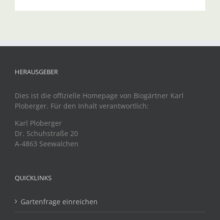
HERAUSGEBER
Dies ist die offizielle Homepage von Biogärtner Karl
Ploberger. Für den Inhalt verantwortlich:
Karl Ploberger
Dr. Schuhstraße 20
A-4863 Seewalchen
QUICKLINKS
Gartenfrage einreichen