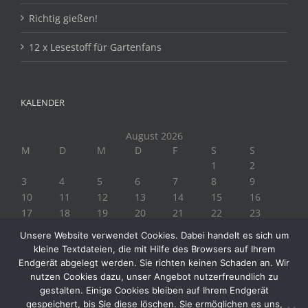
Richtig gießen!
12 x Lesestoff für Gartenfans
KALENDER
August 2026
M
D
M
D
F
S
S
1
2
3
4
5
6
7
8
9
10
11
12
13
14
15
16
17
18
19
20
21
22
23
24
25
26
27
28
29
30
Unsere Website verwendet Cookies. Dabei handelt es sich um
31
kleine Textdateien, die mit Hilfe des Browsers auf Ihrem
« Juli
Endgerät abgelegt werden. Sie richten keinen Schaden an. Wir
nutzen Cookies dazu, unser Angebot nutzerfreundlich zu
gestalten. Einige Cookies bleiben auf Ihrem Endgerät
gespeichert, bis Sie diese löschen. Sie ermöglichen es uns,