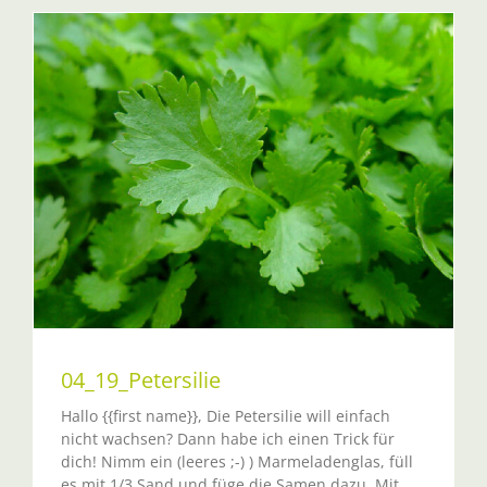
04_19_Petersilie
Hallo {{first name}}, Die Petersilie will einfach
nicht wachsen? Dann habe ich einen Trick für
dich! Nimm ein (leeres ;-) ) Marmeladenglas, füll
es mit 1/3 Sand und füge die Samen dazu. Mit