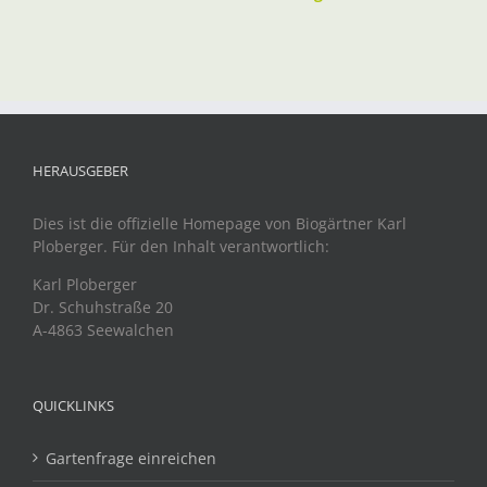
HERAUSGEBER
Dies ist die offizielle Homepage von Biogärtner Karl
Ploberger. Für den Inhalt verantwortlich:
Karl Ploberger
Dr. Schuhstraße 20
A-4863 Seewalchen
QUICKLINKS
Gartenfrage einreichen